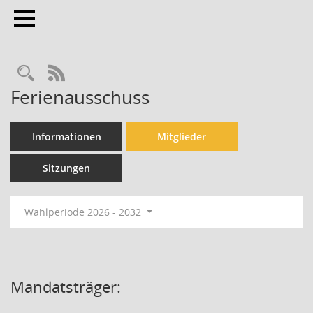
Toggle navigation
Rechercheauswahl
RSS-Feed
Ferienausschuss
Informationen
Mitglieder
Sitzungen
Wahlperiode 2026 - 2032
Mandatsträger: