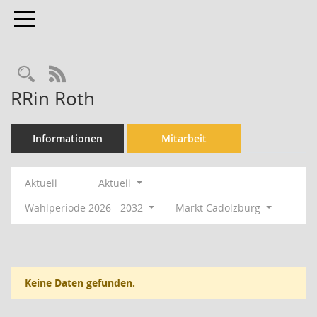
Toggle navigation
Rechercheauswahl
RSS-Feed
RRin Roth
Informationen
Mitarbeit
Aktuell
Aktuell
Wahlperiode 2026 - 2032
Markt Cadolzburg
Keine Daten gefunden.