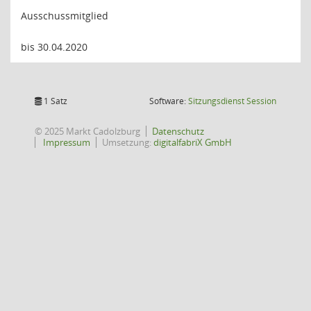
Ausschussmitglied
bis 30.04.2020
(Wird in
1 Satz
Software:
Sitzungsdienst
Session
© 2025 Markt Cadolzburg
Datenschutz
Impressum
Umsetzung:
digitalfabriX GmbH