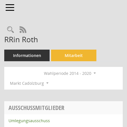
Toggle navigation
Rechercheauswahl
RSS-Feed
RRin Roth
Informationen
Mitarbeit
Wahlperiode 2014 - 2020
Markt Cadolzburg
AUSSCHUSSMITGLIEDER
Umlegungsausschuss