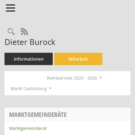
Toggle navigation
Rechercheauswahl
RSS-Feed
Dieter Burock
Informationen
Mitarbeit
Wahlperiode 2020 - 2026
Markt Cadolzburg
MARKTGEMEINDERÄTE
Marktgemeinderat