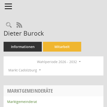
Toggle navigation
Rechercheauswahl
RSS-Feed
Dieter Burock
Informationen
Mitarbeit
Wahlperiode 2026 - 2032
Markt Cadolzburg
MARKTGEMEINDERÄTE
Marktgemeinderat