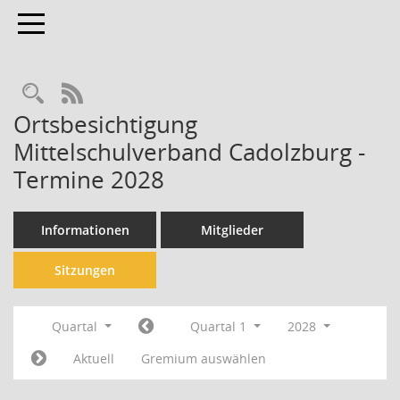
Toggle navigation
Rechercheauswahl
RSS-Feed
Ortsbesichtigung
Mittelschulverband Cadolzburg -
Termine 2028
Informationen
Mitglieder
Sitzungen
Quartal
Quartal 1
2028
Aktuell
Gremium auswählen