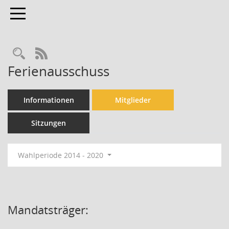
Toggle navigation
Rechercheauswahl
RSS-Feed
Ferienausschuss
Informationen
Mitglieder
Sitzungen
Wahlperiode 2014 - 2020
Mandatsträger: