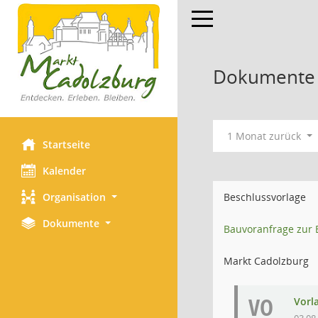
Toggle navigation
Dokumente m
1 Monat zurück
Startseite
Kalender
Organisation
Beschlussvorlage
Dokumente
Bauvoranfrage zur 
Markt Cadolzburg
VO
Vorl