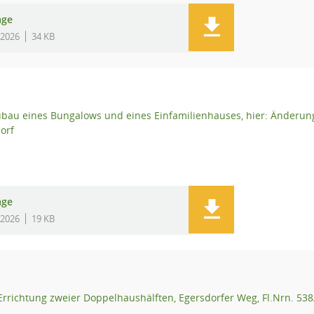
age
.2026
34 KB
au eines Bungalows und eines Einfamilienhauses, hier: Änderung
orf
age
.2026
19 KB
rrichtung zweier Doppelhaushälften, Egersdorfer Weg, Fl.Nrn. 538