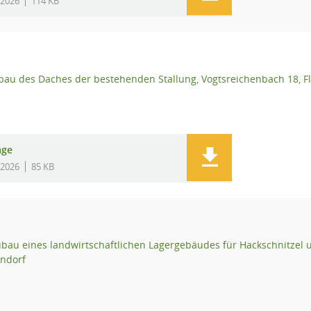
.2026
114 KB
u des Daches der bestehenden Stallung, Vogtsreichenbach 18, Fl
age
.2026
85 KB
au eines landwirtschaftlichen Lagergebäudes für Hackschnitzel un
endorf