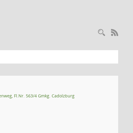
Recherc
RSS-
enweg, Fl.Nr. 563/4 Gmkg. Cadolzburg