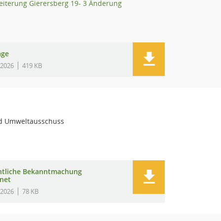
iterung Gierersberg 19- 3 Änderung
age
.2026
419 KB
d Umweltausschuss
ntliche Bekanntmachung
rnet
.2026
78 KB