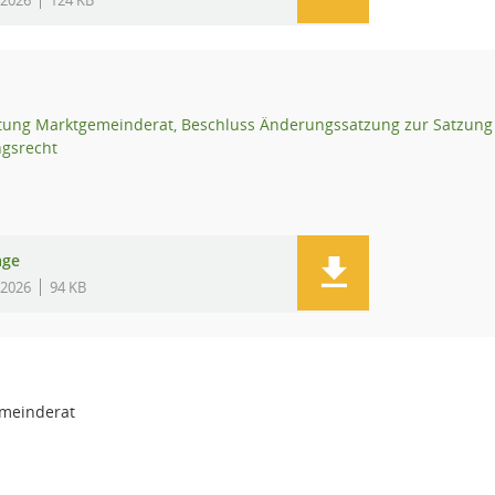
.2026
124 KB
tung Marktgemeinderat, Beschluss Änderungssatzung zur Satzung 
gsrecht
age
.2026
94 KB
meinderat