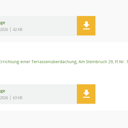
age
.2026
42 KB
Errichtung einer Terrassenüberdachung, Am Steinbruch 29, Fl.Nr.
age
.2026
63 KB