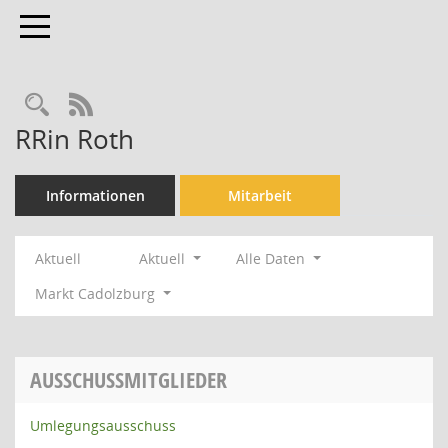
Toggle navigation
Rechercheauswahl
RSS-Feed
RRin Roth
Informationen
Mitarbeit
Aktuell
Aktuell
Alle Daten
Markt Cadolzburg
AUSSCHUSSMITGLIEDER
Umlegungsausschuss