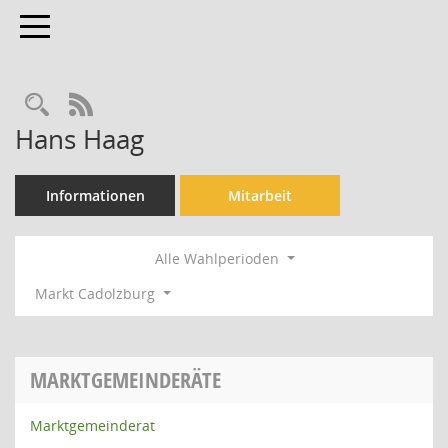
Toggle navigation
Rechercheauswahl
RSS-Feed
Hans Haag
Informationen
Mitarbeit
Alle Wahlperioden
Markt Cadolzburg
MARKTGEMEINDERÄTE
Marktgemeinderat