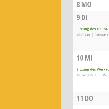
8
MO
9
DI
Sitzung des Haupt-
18:20 Uhr
Rathaus Ca
10
MI
Sitzung des Werka
18:32-19:15 Uhr
Rath
11
DO