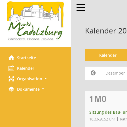
Toggle navigation
Kalender 2
Kalender
Startseite
Kalender
Dezember
Organisation
Dokumente
1
MO
Sitzung des Bau- 
18:33-20:52 Uhr
Rath