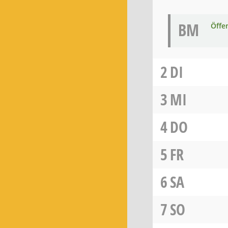
BM
Öffe
2
DI
3
MI
4
DO
5
FR
6
SA
7
SO