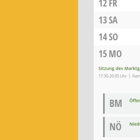
12
FR
13
SA
14
SO
15
MO
Sitzung des Markt
17:30-20:05 Uhr
Rath
BM
Öffe
NÖ
Niede