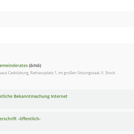
gemeinderates
(ö/nö)
aus Cadolzburg, Rathausplatz 1, im großen Sitzungssaal, II. Stock
ntliche Bekanntmachung Internet
rschrift -öffentlich-