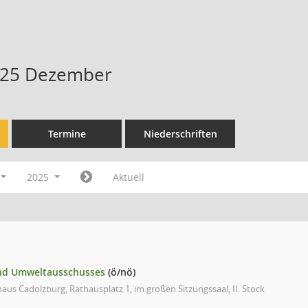
025 Dezember
Termine
Niederschriften
2025
Aktuell
und Umweltausschusses
(ö/nö)
aus Cadolzburg, Rathausplatz 1, im großen Sitzungssaal, II. Stock