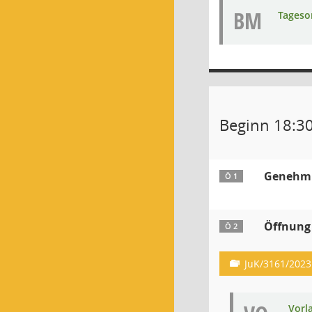
BM
Tageso
Beginn 18:3
Genehmig
Ö 1
Öffnung 
Ö 2
JuK/3161/2023
Vorl