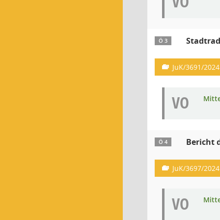
VO
Stadtrad
Ö 3
JuK/3691/2024
VO
Mitt
Bericht 
Ö 4
JuK/3697/2024
VO
Mitt