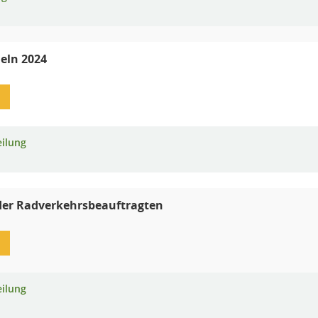
eln 2024
eilung
der Radverkehrsbeauftragten
eilung