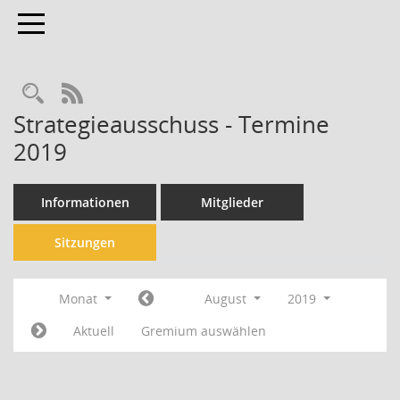
Toggle navigation
Rechercheauswahl
RSS-Feed
Strategieausschuss - Termine
2019
Informationen
Mitglieder
Sitzungen
Monat
August
2019
Aktuell
Gremium auswählen