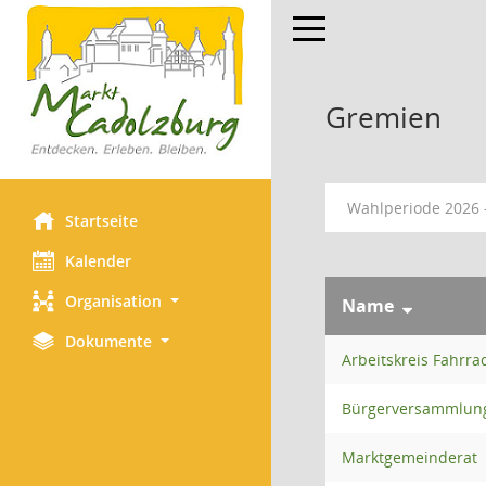
Toggle navigation
Gremien
Wahlperiode 2026 
Startseite
Kalender
Organisation
Name
Dokumente
Arbeitskreis Fahrr
Bürgerversammlung
Marktgemeinderat