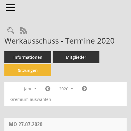
Toggle navigation
Rechercheauswahl
RSS-Feed
Werkausschuss - Termine 2020
Informationen
Mitglieder
Sitzungen
Jahr
2020
Gremium auswählen
MO
27.07.2020