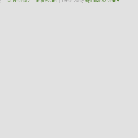
g
Datenschutz
Impressum
Umsetzung:
digitalfabriX GmbH