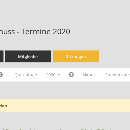
huss - Termine 2020
Mitglieder
Sitzungen
Quartal 4
2020
Aktuell
Gremium au
den.