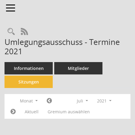
Toggle navigation
Rechercheauswahl
RSS-Feed
Umlegungsausschuss - Termine
2021
Informationen
Mitglieder
Sitzungen
Monat
Juli
2021
Aktuell
Gremium auswählen