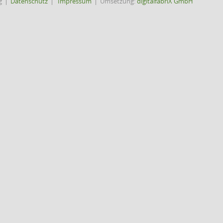
g
Datenschutz
Impressum
Umsetzung:
digitalfabriX GmbH