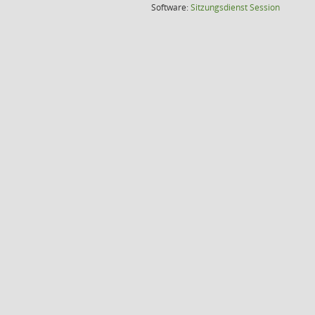
(Wird in
Software:
Sitzungsdienst
Session