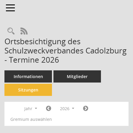
Toggle navigation
Rechercheauswahl
RSS-Feed
Ortsbesichtigung des
Schulzweckverbandes Cadolzburg
- Termine 2026
Informationen
Mitglieder
Sitzungen
Jahr
2026
Gremium auswählen