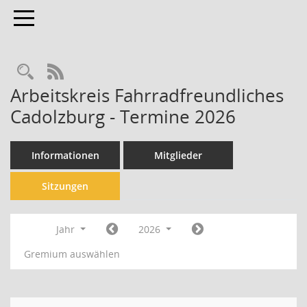
Toggle navigation
Rechercheauswahl
RSS-Feed
Arbeitskreis Fahrradfreundliches
Cadolzburg - Termine 2026
Informationen
Mitglieder
Sitzungen
Jahr
2026
Gremium auswählen