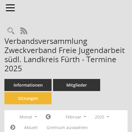
Toggle navigation
Rechercheauswahl
RSS-Feed
Verbandsversammlung
Zweckverband Freie Jugendarbeit
südl. Landkreis Fürth - Termine
2025
Informationen
Mitglieder
Sitzungen
Monat
Februar
2025
Aktuell
Gremium auswählen