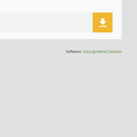
(Wird in
Software:
Sitzungsdienst
Session