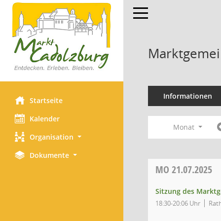
Toggle navigation
Marktgemei
Informationen
Startseite
Kalender
Monat
Organisation
Dokumente
MO
21.07.2025
Sitzung des Markt
18:30-20:06 Uhr
Rath