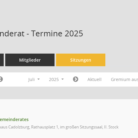
nderat - Termine 2025
Mitglieder
Sitzungen
Juli
2025
Aktuell
Gremium au
gemeinderates
aus Cadolzburg, Rathausplatz 1, im großen Sitzungssaal, II. Stock