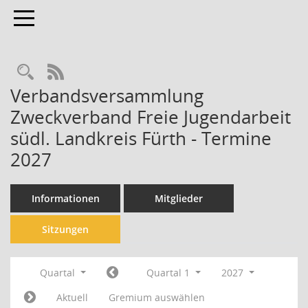
Toggle navigation
Rechercheauswahl
RSS-Feed
Verbandsversammlung
Zweckverband Freie Jugendarbeit
südl. Landkreis Fürth - Termine
2027
Informationen
Mitglieder
Sitzungen
Quartal
Quartal 1
2027
Aktuell
Gremium auswählen