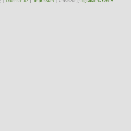
g
Datenschutz
Impressum
Umsetzung:
digitalfabriX GmbH