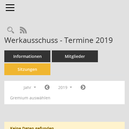
Toggle navigation
Rechercheauswahl
RSS-Feed
Werkausschuss - Termine 2019
Informationen
Mitglieder
Sitzungen
Jahr
2019
Gremium auswählen
Keine Daten gefunden.